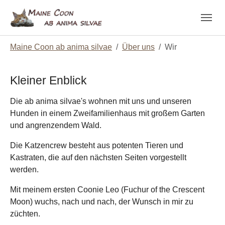
Skip to main navigation
Zum Hauptinhalt springen
Skip to page footer
Sie sind hier:
Maine Coon ab anima silvae
Über uns
Wir
Kleiner Enblick
Die ab anima silvae's wohnen mit uns und unseren
Hunden in einem Zweifamilienhaus mit großem Garten
und angrenzendem Wald.
Die Katzencrew besteht aus potenten Tieren und
Kastraten, die auf den nächsten Seiten vorgestellt
werden.
Mit meinem ersten Coonie Leo (Fuchur of the Crescent
Moon) wuchs, nach und nach, der Wunsch in mir zu
züchten.